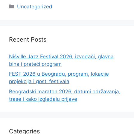
Categories
Uncategorized
Recent Posts
Nišville Jazz Festival 2026, izvođači, glavna
bina i prateći program
FEST 2026 u Beogradu, program, lokacije
projekcija i gosti festivala
Beogradski maraton 2026, datumi održavanja,
trase i kako izgledaju prijave
Categories