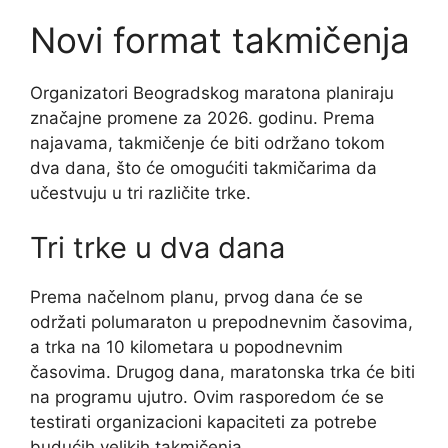
Novi format takmičenja
Organizatori Beogradskog maratona planiraju
značajne promene za 2026. godinu. Prema
najavama, takmičenje će biti održano tokom
dva dana, što će omogućiti takmičarima da
učestvuju u tri različite trke.
Tri trke u dva dana
Prema načelnom planu, prvog dana će se
održati polumaraton u prepodnevnim časovima,
a trka na 10 kilometara u popodnevnim
časovima. Drugog dana, maratonska trka će biti
na programu ujutro. Ovim rasporedom će se
testirati organizacioni kapaciteti za potrebe
budućih velikih takmičenja.