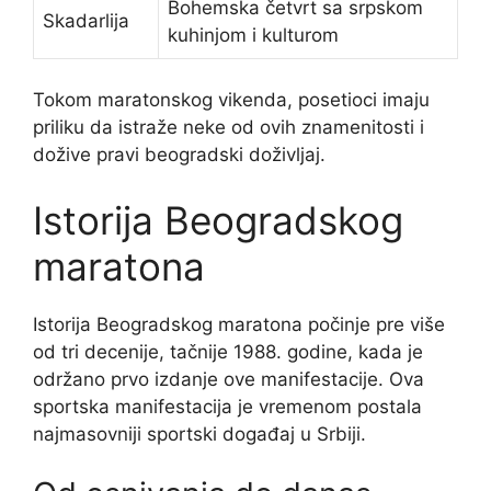
Bohemska četvrt sa srpskom
Skadarlija
kuhinjom i kulturom
Tokom maratonskog vikenda, posetioci imaju
priliku da istraže neke od ovih znamenitosti i
dožive pravi beogradski doživljaj.
Istorija Beogradskog
maratona
Istorija Beogradskog maratona počinje pre više
od tri decenije, tačnije 1988. godine, kada je
održano prvo izdanje ove manifestacije. Ova
sportska manifestacija je vremenom postala
najmasovniji sportski događaj u Srbiji.