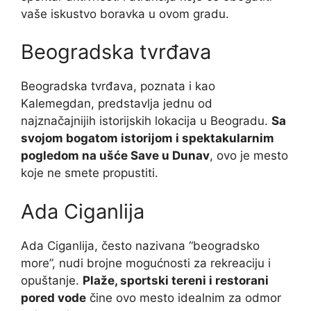
vaše iskustvo boravka u ovom gradu.
Beogradska tvrđava
Beogradska tvrđava, poznata i kao
Kalemegdan, predstavlja jednu od
najznačajnijih istorijskih lokacija u Beogradu.
Sa
svojom bogatom istorijom i spektakularnim
pogledom na ušće Save u Dunav
, ovo je mesto
koje ne smete propustiti.
Ada Ciganlija
Ada Ciganlija, često nazivana “beogradsko
more”, nudi brojne mogućnosti za rekreaciju i
opuštanje.
Plaže, sportski tereni i restorani
pored vode
čine ovo mesto idealnim za odmor