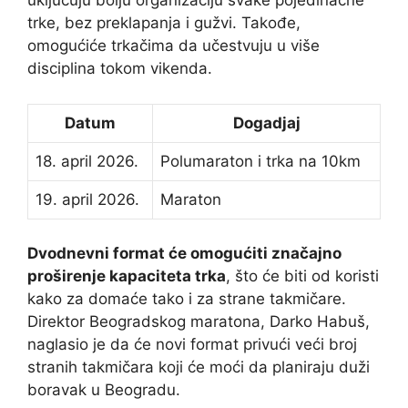
uključuju bolju organizaciju svake pojedinačne
trke, bez preklapanja i gužvi. Takođe,
omogućiće trkačima da učestvuju u više
disciplina tokom vikenda.
Datum
Dogadjaj
18. april 2026.
Polumaraton i trka na 10km
19. april 2026.
Maraton
Dvodnevni format će omogućiti značajno
proširenje kapaciteta trka
, što će biti od koristi
kako za domaće tako i za strane takmičare.
Direktor Beogradskog maratona, Darko Habuš,
naglasio je da će novi format privući veći broj
stranih takmičara koji će moći da planiraju duži
boravak u Beogradu.