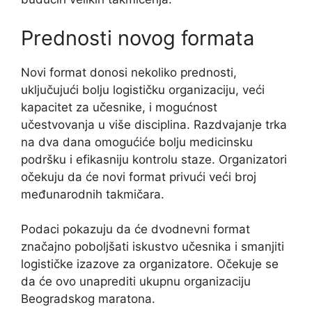
Prednosti novog formata
Novi format donosi nekoliko prednosti,
uključujući bolju logističku organizaciju, veći
kapacitet za učesnike, i mogućnost
učestvovanja u više disciplina. Razdvajanje trka
na dva dana omogućiće bolju medicinsku
podršku i efikasniju kontrolu staze. Organizatori
očekuju da će novi format privući veći broj
međunarodnih takmičara.
Podaci pokazuju da će dvodnevni format
značajno poboljšati iskustvo učesnika i smanjiti
logističke izazove za organizatore. Očekuje se
da će ovo unaprediti ukupnu organizaciju
Beogradskog maratona.