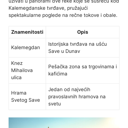
uživati u panorami dve reke koje se susreću kod
Kalemegdanske tvrđave, pružajući
spektakularne poglede na rečne tokove i obale.
Znamenitosti
Opis
Istorijska tvrđava na ušću
Kalemegdan
Save u Dunav
Knez
Pešačka zona sa trgovinama i
Mihailova
kafićima
ulica
Jedan od najvećih
Hrama
pravoslavnih hramova na
Svetog Save
svetu