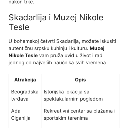
nakon trke.
Skadarlija i Muzej Nikole
Tesle
U bohemskoj četvrti Skadarlija, možete iskusiti
autentičnu srpsku kuhinju i kulturu.
Muzej
Nikole Tesle
vam pruža uvid u život i rad
jednog od najvećih naučnika svih vremena.
Atrakcija
Opis
Beogradska
Istorijska lokacija sa
tvrđava
spektakularnim pogledom
Ada
Rekreativni centar sa plažama i
Ciganlija
sportskim terenima