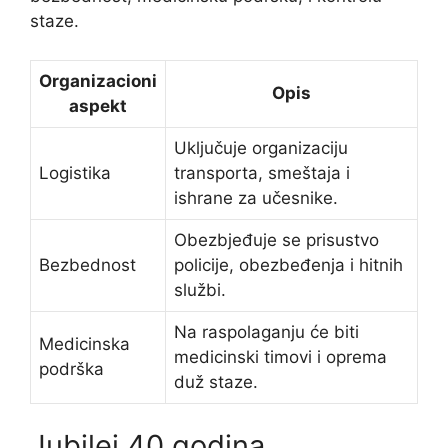
staze.
Organizacioni
Opis
aspekt
Uključuje organizaciju
Logistika
transporta, smeštaja i
ishrane za učesnike.
Obezbjeđuje se prisustvo
Bezbednost
policije, obezbeđenja i hitnih
službi.
Na raspolaganju će biti
Medicinska
medicinski timovi i oprema
podrška
duž staze.
Jubilej 40 godina