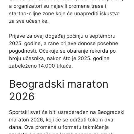
a organizatori su najavili promene trase i
startno-ciljne zone koje će unaprediti iskustvo
za sve učesnike.
Prijave za ovaj događaj počinju u septembru
2025. godine, a rane prijave donose posebne
pogodnosti. Očekuje se obaranje rekorda po
broju učesnika, nakon što je 2025. godine
zabeleženo 14.000 trkača.
Beogradski maraton
2026
Sportski svet će biti usredsređen na Beogradski
maraton 2026, koji će se održati tokom dva
dana. Ova promena u formatu takmičenja