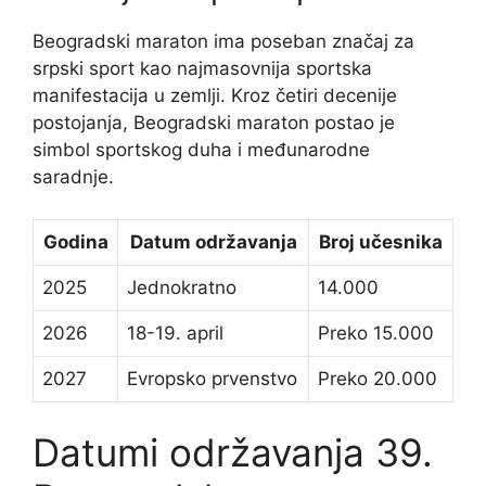
Beogradski maraton ima poseban značaj za
srpski sport kao najmasovnija sportska
manifestacija u zemlji. Kroz četiri decenije
postojanja, Beogradski maraton postao je
simbol sportskog duha i međunarodne
saradnje.
Godina
Datum održavanja
Broj učesnika
2025
Jednokratno
14.000
2026
18-19. april
Preko 15.000
2027
Evropsko prvenstvo
Preko 20.000
Datumi održavanja 39.