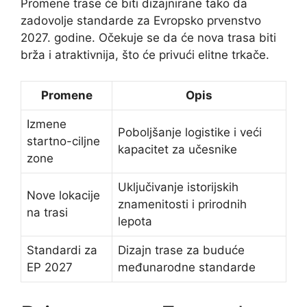
Promene trase će biti dizajnirane tako da
zadovolje standarde za Evropsko prvenstvo
2027. godine. Očekuje se da će nova trasa biti
brža i atraktivnija, što će privući elitne trkače.
Promene
Opis
Izmene
Poboljšanje logistike i veći
startno-ciljne
kapacitet za učesnike
zone
Uključivanje istorijskih
Nove lokacije
znamenitosti i prirodnih
na trasi
lepota
Standardi za
Dizajn trase za buduće
EP 2027
međunarodne standarde