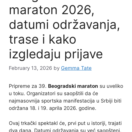
maraton 2026,
datumi održavanja,
trase i kako
izgledaju prijave
February 13, 2026
by
Gemma Tate
Pripreme za 39.
Beogradski maraton
su uveliko
u toku. Organizatori su saopštili da će
najmasovnija sportska manifestacija u Srbiji biti
održana 18. i 19. aprila 2026. godine.
Ovaj trkački spektakl će, prvi put u istoriji, trajati
dva dana. Datumi održavanja su već saopšteni,