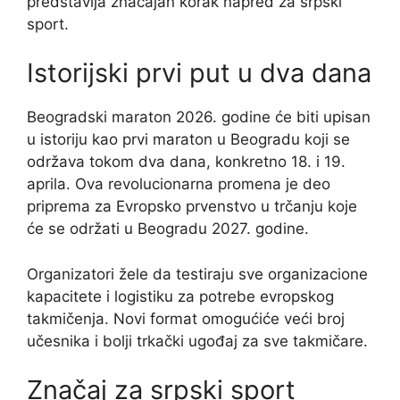
predstavlja značajan korak napred za srpski
sport.
Istorijski prvi put u dva dana
Beogradski maraton 2026. godine će biti upisan
u istoriju kao prvi maraton u Beogradu koji se
održava tokom dva dana, konkretno 18. i 19.
aprila. Ova revolucionarna promena je deo
priprema za Evropsko prvenstvo u trčanju koje
će se održati u Beogradu 2027. godine.
Organizatori žele da testiraju sve organizacione
kapacitete i logistiku za potrebe evropskog
takmičenja. Novi format omogućiće veći broj
učesnika i bolji trkački ugođaj za sve takmičare.
Značaj za srpski sport